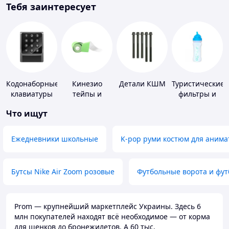
Тебя заинтересует
Кодонаборные
Кинезио
Детали КШМ
Туристические
клавиатуры
тейпы и
фильтры и
средства для
таблетки для
Что ищут
тейпирования
питьевой
воды
Ежедневники школьные
K-pop руми костюм для анима
Бутсы Nike Air Zoom розовые
Футбольные ворота и фу
Prom — крупнейший маркетплейс Украины. Здесь 6
млн покупателей находят всё необходимое — от корма
для щенков до бронежилетов. А 60 тыс.