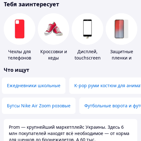
Тебя заинтересует
Чехлы для
Кроссовки и
Дисплей,
Защитные
телефонов
кеды
touchscreen
пленки и
для
стекла для
Что ищут
телефонов
портативных
устройств
Ежедневники школьные
K-pop руми костюм для анима
Бутсы Nike Air Zoom розовые
Футбольные ворота и фу
Prom — крупнейший маркетплейс Украины. Здесь 6
млн покупателей находят всё необходимое — от корма
для щенков до бронежилетов. А 60 тыс.