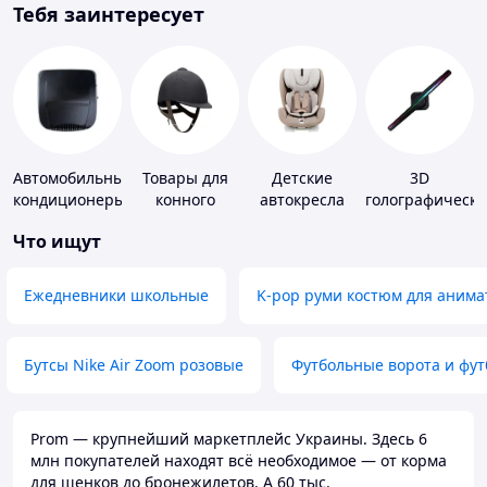
Тебя заинтересует
Автомобильные
Товары для
Детские
3D
кондиционеры
конного
автокресла
голографически
спорта
устройства
Что ищут
Ежедневники школьные
K-pop руми костюм для анима
Бутсы Nike Air Zoom розовые
Футбольные ворота и фу
Prom — крупнейший маркетплейс Украины. Здесь 6
млн покупателей находят всё необходимое — от корма
для щенков до бронежилетов. А 60 тыс.