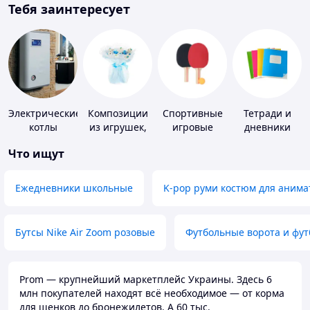
Тебя заинтересует
Электрические
Композиции
Спортивные
Тетради и
котлы
из игрушек,
игровые
дневники
одежды,
ракетки
Что ищут
подгузников
Ежедневники школьные
K-pop руми костюм для анима
Бутсы Nike Air Zoom розовые
Футбольные ворота и фу
Prom — крупнейший маркетплейс Украины. Здесь 6
млн покупателей находят всё необходимое — от корма
для щенков до бронежилетов. А 60 тыс.