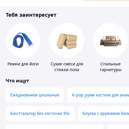
Материалы для ремонта
Тебя заинтересует
Спорт и отдых
Ремни для йоги
Сухие смеси для
Спальные
стяжки пола
гарнитуры
Что ищут
Ежедневники школьные
K-pop руми костюм для ани
Бюстгальтер без косточек 95с
Блузка с кружевом бо