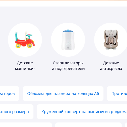
Детские
Стерилизаторы
Детские
машинки-
и подогреватели
автокресла
каталки
для детского
питания
маторов
Обложка для планера на кольцах А6
Противо
льшого размера
Кружевной конверт на выписку из роддом