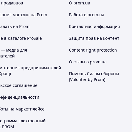
 продавцов
О prom.ua
ернет-магазин
на Prom
Работа в prom.ua
авать на Prom
Контактная информация
 в Каталоге ProSale
Защита прав на контент
 — медиа для
Content right protection
ателей
Отзывы о prom.ua
 интернет-предпринимателей
Кращі
Помощь Силам обороны
(Volonter by Prom)
льское соглашение
онфиденциальности
боты на маркетплейсе
рограмма электронный
с PROM