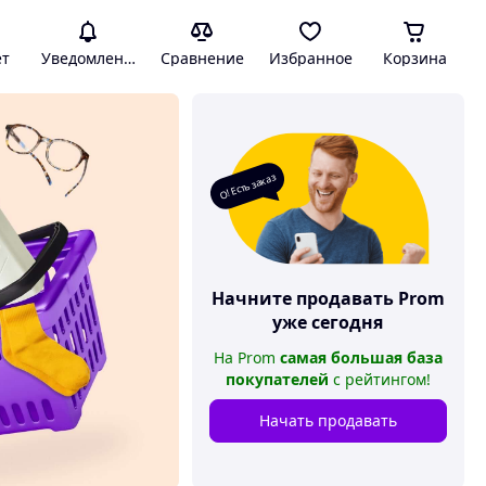
ет
Уведомления
Сравнение
Избранное
Корзина
О! Есть заказ
Начните продавать
Prom
уже сегодня
На
Prom
самая большая база
покупателей
с рейтингом
!
Начать продавать